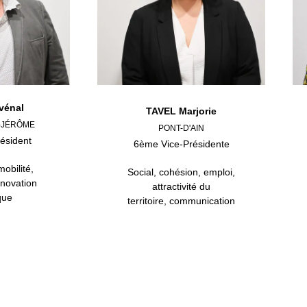
vénal
TAVEL Marjorie
-JÉRÔME
PONT-D'AIN
ésident
6ème Vice-Présidente
mobilité,
Social, cohésion, emploi,
énovation
attractivité du
que
territoire, communication