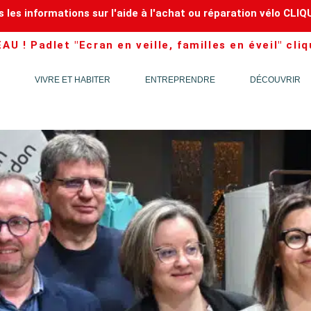
 les informations sur l'aide à l'achat ou réparation vélo CLIQ
U ! Padlet "Ecran en veille, familles en éveil" cliq
VIVRE ET HABITER
ENTREPRENDRE
DÉCOUVRIR