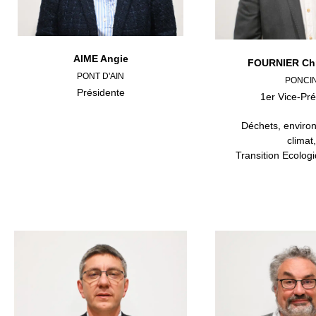
AIME Angie
FOURNIER Chr
PONT D'AIN
PONCI
Présidente
1er Vice-Pré
Déchets, enviro
climat,
Transition Ecolog