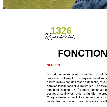
1326
Repas distribués
__
FONCTIO
SERVICE
Le portage des repas est un service du territo
l’association Tremplin qui prépare quotidienn
assure la livraison des repas à domicile, et
gère les inscriptions et la facturation. Le servi
dimanche, sauf les 25 décembre, 1er janvier e
Les repas sont livrés froids, les lundis, mercr
Chaque semaine, des fiches menus sont apport
valider les menus ou choisir des menus de subs