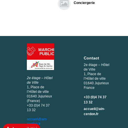
Conciergerie
MARCHÉ
PUBLIC
Contact
2e étage – Hôtel
de Ville
1, Place de
2e étage – Hôtel
l’Hôtel de ville
de Ville
01640 Jujurieux
1, Place de
France
l’Hôtel de ville
01640 Jujurieux
+33 (0)4 74 37
(France)
13 32
+33 (0)4 74 37
accueil@ain-
13 32
cerdon.fr
accueil@ain-
cerdon.fr