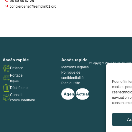
06 60 86 67 28
conciergerie@tremplin01.org
Accès rapide
Accès rapide
©Copyright 2023 Rives de l’Ai
Mentions légales
Enfance
Politique de
Portage
confidentialité
repas
Pour offrir 
Plan du site
cookies pour
Déchèterie
ces technolo
Agenda
Actualités
Conseil
navigation ou
communautaire
consentement
Ac