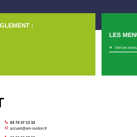
EGLEMENT :
LES MEN
Voir les men
T
04 74 37 13 32
accueil@ain-cerdon.fr