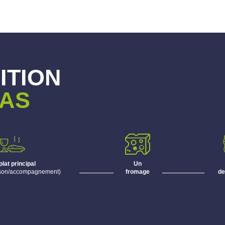
ITION
PAS
plat principal
Un
sson/accompagnement)
fromage
de