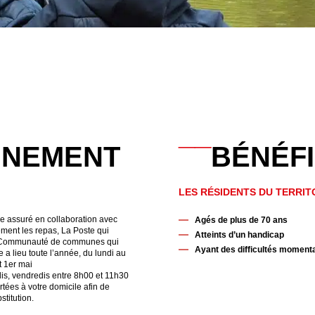
__
NNEMENT
BÉNÉFI
LES RÉSIDENTS DU TERRITO
ire assuré en collaboration avec
Agés de plus de 70 ans
ement les repas, La Poste qui
Atteints d’un handicap
 la Communauté de communes qui
Ayant des difficultés momentan
ce a lieu toute l’année, du lundi au
t 1er mai
edis, vendredis entre 8h00 et 11h30
ées à votre domicile afin de
titution.