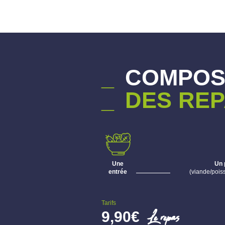
_
COMPOS
_
DES RE
Une
Un 
entrée
(viande/poi
Tarifs
Le repas
9,90€