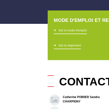
MODE D'EMPLOI ET R
Voir le mode d'emploi
Voir le règlement
_
_
CONTAC
Catherine POIRIER Sandra
CHARPIGNY