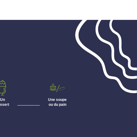
Un
Une soupe
ssert
ou du pain