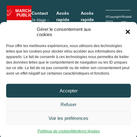
MARCHÉ
Contact
Accès
Accès
PUBLIC
©Copyright
Réalisé
rapide
rapide
2e étage –
2023
par :
Hôtel de Ville
Rives de
e-
Mentions
Enfance
Gérer le consentement aux
1, Place de
l’Ain Pays
Conceptio
légales
cookies
l’Hôtel de ville
Portage
du Cerdon
Politique de
01640
repas
confidentialité
Jujurieux
Pour offrir les meilleures expériences, nous utilisons des technologies
Déchèterie
Plan du site
France
telles que les cookies pour stocker et/ou accéder aux informations des
Conseil
appareils. Le fait de consentir à ces technologies nous permettra de traiter
+33 (0)4 74 37
Agenda
communautaire
des données telles que le comportement de navigation ou les ID uniques
13 32
sur ce site. Le fait de ne pas consentir ou de retirer son consentement peut
2e étage –
accueil@ain-
avoir un effet négatif sur certaines caractéristiques et fonctions.
Actualités
Hôtel de Ville
cerdon.fr
1, Place de
l’Hôtel de ville
Accepter
01640
Jujurieux
(France)
Refuser
+33 (0)4 74 37
13 32
Voir les préférences
accueil@ain-
cerdon.fr
Accessibilité
Politique de cookies
Mentions légales