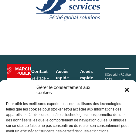
MARCHÉ
Contact
Accès
Accès
PUBLIC
©Copyright
Réalisé
rapide
rapide
2e étage –
2023
par :
Hôtel de Ville
Rives de
e-
Mentions
Enfance
Gérer le consentement aux
1, Place de
l’Ain Pays
Conceptio
légales
cookies
l’Hôtel de ville
Portage
du Cerdon
Politique de
01640
repas
confidentialité
Jujurieux
Pour offrir les meilleures expériences, nous utilisons des technologies
Déchèterie
Plan du site
France
telles que les cookies pour stocker et/ou accéder aux informations des
Conseil
appareils. Le fait de consentir à ces technologies nous permettra de traiter
+33 (0)4 74 37
Agenda
communautaire
des données telles que le comportement de navigation ou les ID uniques
13 32
sur ce site. Le fait de ne pas consentir ou de retirer son consentement peut
2e étage –
accueil@ain-
avoir un effet négatif sur certaines caractéristiques et fonctions.
Actualités
Hôtel de Ville
cerdon.fr