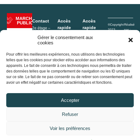
MARCHÉ
Contact
Accès
Accès
PUBLIC
©Copyright
Réalisé
rapide
rapide
2e étage –
2023
par :
Hôtel de Ville
Rives de
e-
Mentions
Enfance
Gérer le consentement aux
1, Place de
l’Ain Pays
Conceptio
légales
cookies
l’Hôtel de ville
Portage
du Cerdon
Politique de
01640
repas
confidentialité
Jujurieux
Pour offrir les meilleures expériences, nous utilisons des technologies
Déchèterie
Plan du site
France
telles que les cookies pour stocker et/ou accéder aux informations des
Conseil
appareils. Le fait de consentir à ces technologies nous permettra de traiter
+33 (0)4 74 37
Agenda
communautaire
des données telles que le comportement de navigation ou les ID uniques
13 32
sur ce site. Le fait de ne pas consentir ou de retirer son consentement peut
2e étage –
accueil@ain-
avoir un effet négatif sur certaines caractéristiques et fonctions.
Actualités
Hôtel de Ville
cerdon.fr
1, Place de
l’Hôtel de ville
Accepter
01640
Jujurieux
(France)
Refuser
+33 (0)4 74 37
13 32
Voir les préférences
accueil@ain-
cerdon.fr
Accessibilité