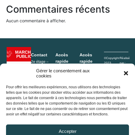
Commentaires récents
Aucun commentaire à afficher.
MARCHÉ
Contact
Accès
Accès
PUBLIC
©Copyright
Réalisé
rapide
rapide
2e étage –
2023
par :
Hôtel de Ville
Rives de
e-
Mentions
Enfance
Gérer le consentement aux
1, Place de
l’Ain Pays
Conceptio
légales
cookies
l’Hôtel de ville
Portage
du Cerdon
Politique de
01640
repas
confidentialité
Jujurieux
Pour offrir les meilleures expériences, nous utilisons des technologies
Déchèterie
Plan du site
France
telles que les cookies pour stocker et/ou accéder aux informations des
Conseil
appareils. Le fait de consentir à ces technologies nous permettra de traiter
+33 (0)4 74 37
Agenda
communautaire
des données telles que le comportement de navigation ou les ID uniques
13 32
sur ce site. Le fait de ne pas consentir ou de retirer son consentement peut
2e étage –
accueil@ain-
avoir un effet négatif sur certaines caractéristiques et fonctions.
Actualités
Hôtel de Ville
cerdon.fr
1, Place de
l’Hôtel de ville
Accepter
01640