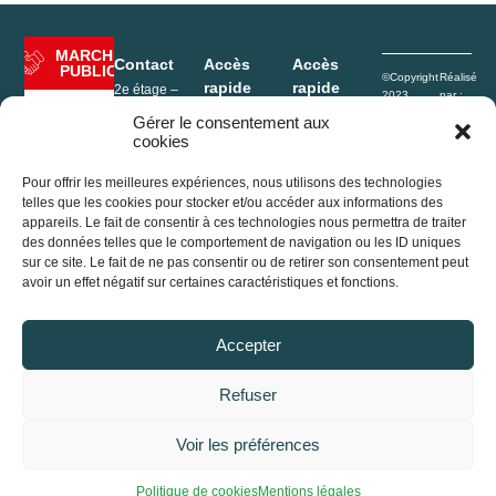
MARCHÉ
Contact
Accès
Accès
PUBLIC
©Copyright
Réalisé
rapide
rapide
2e étage –
2023
par :
Hôtel de Ville
Rives de
e-
Mentions
Enfance
Gérer le consentement aux
1, Place de
l’Ain Pays
Conceptio
légales
cookies
l’Hôtel de ville
Portage
du Cerdon
Politique de
01640
repas
confidentialité
Jujurieux
Pour offrir les meilleures expériences, nous utilisons des technologies
Déchèterie
Plan du site
France
telles que les cookies pour stocker et/ou accéder aux informations des
Conseil
appareils. Le fait de consentir à ces technologies nous permettra de traiter
+33 (0)4 74 37
Agenda
communautaire
des données telles que le comportement de navigation ou les ID uniques
13 32
sur ce site. Le fait de ne pas consentir ou de retirer son consentement peut
2e étage –
accueil@ain-
avoir un effet négatif sur certaines caractéristiques et fonctions.
Actualités
Hôtel de Ville
cerdon.fr
1, Place de
l’Hôtel de ville
Accepter
01640
Jujurieux
(France)
Refuser
+33 (0)4 74 37
13 32
Voir les préférences
accueil@ain-
cerdon.fr
Accessibilité
Politique de cookies
Mentions légales