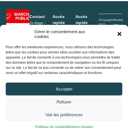
MARCHÉ
Contact
Accès
Accès
PUBLIC
©Copyright
Réalisé
rapide
rapide
2e étage –
2023
par :
Hôtel de Ville
Rives de
e-
Mentions
Enfance
Gérer le consentement aux
1, Place de
l’Ain Pays
Conceptio
légales
cookies
l’Hôtel de ville
Portage
du Cerdon
Politique de
01640
repas
confidentialité
Jujurieux
Pour offrir les meilleures expériences, nous utilisons des technologies
Déchèterie
Plan du site
France
telles que les cookies pour stocker et/ou accéder aux informations des
Conseil
appareils. Le fait de consentir à ces technologies nous permettra de traiter
+33 (0)4 74 37
Agenda
communautaire
des données telles que le comportement de navigation ou les ID uniques
13 32
sur ce site. Le fait de ne pas consentir ou de retirer son consentement peut
2e étage –
accueil@ain-
avoir un effet négatif sur certaines caractéristiques et fonctions.
Actualités
Hôtel de Ville
cerdon.fr
1, Place de
l’Hôtel de ville
Accepter
01640
Jujurieux
(France)
Refuser
+33 (0)4 74 37
13 32
Voir les préférences
accueil@ain-
cerdon.fr
Accessibilité
Politique de cookies
Mentions légales