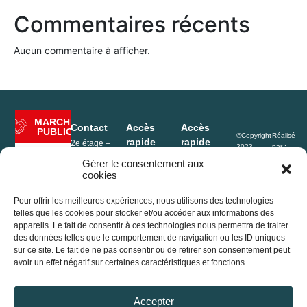
Commentaires récents
Aucun commentaire à afficher.
MARCHÉ
Contact
Accès
Accès
PUBLIC
©Copyright
Réalisé
rapide
rapide
2e étage –
2023
par :
Hôtel de Ville
Rives de
e-
Mentions
Enfance
Gérer le consentement aux
1, Place de
l’Ain Pays
Conceptio
légales
cookies
l’Hôtel de ville
Portage
du Cerdon
Politique de
01640
repas
confidentialité
Jujurieux
Pour offrir les meilleures expériences, nous utilisons des technologies
Déchèterie
Plan du site
France
telles que les cookies pour stocker et/ou accéder aux informations des
Conseil
appareils. Le fait de consentir à ces technologies nous permettra de traiter
+33 (0)4 74 37
Agenda
communautaire
des données telles que le comportement de navigation ou les ID uniques
13 32
sur ce site. Le fait de ne pas consentir ou de retirer son consentement peut
2e étage –
accueil@ain-
avoir un effet négatif sur certaines caractéristiques et fonctions.
Actualités
Hôtel de Ville
cerdon.fr
1, Place de
l’Hôtel de ville
Accepter
01640